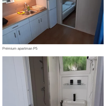
Prémium
Prémium apartman P5
apartman
P5