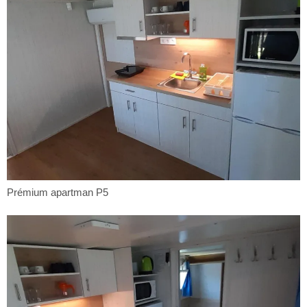
Prémium
Prémium apartman P5
apartman
P5