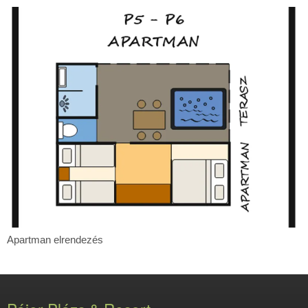
P5
Apartman
Apartman elrendezés
elrendezés