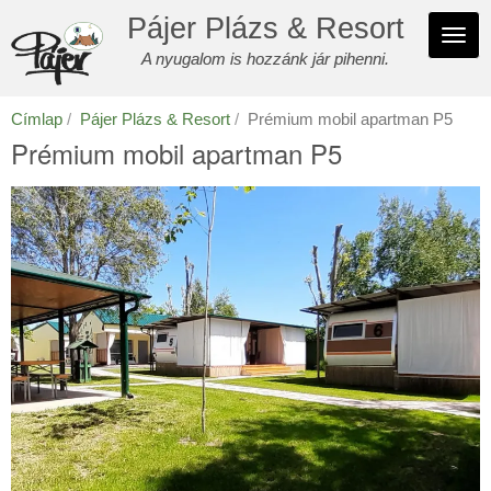
Ugrás
Pájer Plázs & Resort
a
Navi
tartalomra
A nyugalom is hozzánk jár pihenni.
átka
Címlap
Pájer Plázs & Resort
Prémium mobil apartman P5
Prémium mobil apartman P5