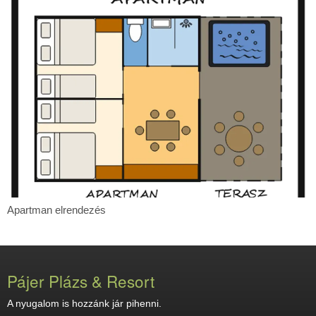
Apartman
Apartman elrendezés
elrendezés
Pájer Plázs & Resort
A nyugalom is hozzánk jár pihenni.