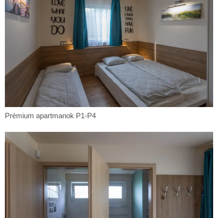
Prémium
Prémium apartmanok P1-P4
apartmanok
P1-
P4