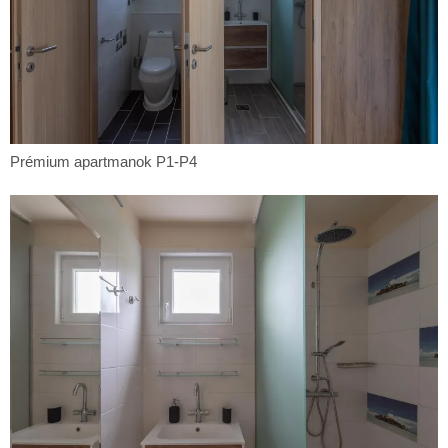
Prémium
Prémium apartmanok P1-P4
apartmanok
P1-
P4