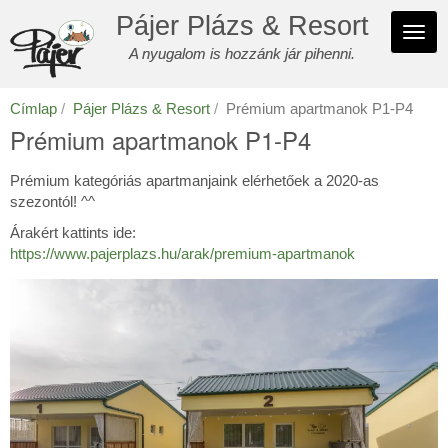
Ugrás
Pájer Plázs & Resort
a
Navi
tartalomra
A nyugalom is hozzánk jár pihenni.
átka
Címlap
Pájer Plázs & Resort
Prémium apartmanok P1-P4
Prémium apartmanok P1-P4
Prémium kategóriás apartmanjaink elérhetőek a 2020-as
szezontól! ^^
Árakért kattints ide:
https://www.pajerplazs.hu/arak/premium-apartmanok