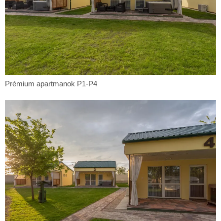
Prémium
Prémium apartmanok P1-P4
apartmanok
P1-
P4