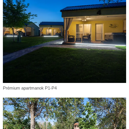
Prémium
Prémium apartmanok P1-P4
apartmanok
P1-
P4