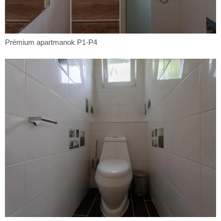
Prémium
Prémium apartmanok P1-P4
apartmanok
P1-
P4