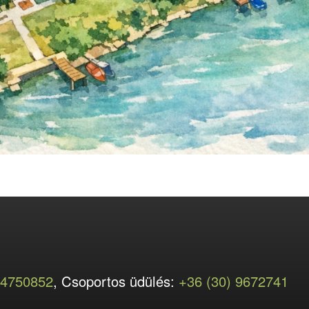
 4750852
, Csoportos üdülés:
+36 (30) 9672741