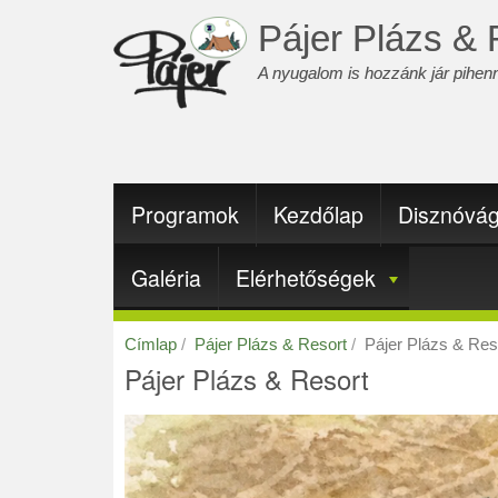
Ugrás
Pájer Plázs & 
a
tartalomra
A nyugalom is hozzánk jár pihenn
Fő
Programok
Kezdőlap
Disznóvá
navigáció
Galéria
Elérhetőségek
Címlap
Pájer Plázs & Resort
Pájer Plázs & Res
Pájer Plázs & Resort