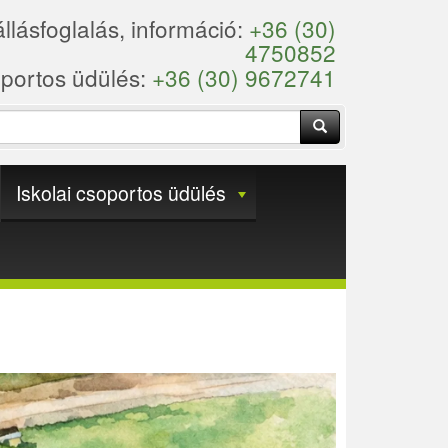
llásfoglalás, információ:
+36 (30)
4750852
portos üdülés:
+36 (30) 9672741
Keresés
Iskolai csoportos üdülés