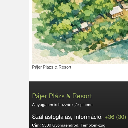
Pájer
Pájer Plázs & Resort
Plázs
&
Resort
Pájer Plázs & Resort
A nyugalom is hozzánk jár pihenni.
Szállásfoglalás, információ:
+36 (30)
Cím:
5500 Gyomaendrőd, Templom-zug