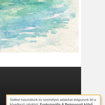
Sütiket használunk és személyes adatokat dolgozunk fel a
Személyes
következő célokból:
Funkcionális & Beágyazott külső