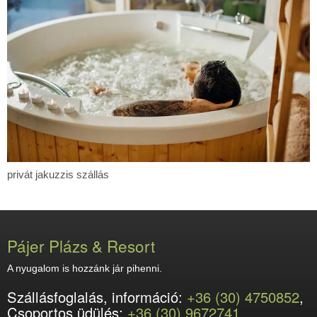
privát
privát jakuzzis szállás
jakuzzis
szállás
Pájer Plázs & Resort
A nyugalom is hozzánk jár pihenni.
Szállásfoglalás, információ:
+36 (30) 4750852
,
Csoportos üdülés:
+36 (30) 9672741