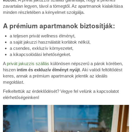
zavartalan legyen, távol a tömegtől. Az apartmanok kialakítása
minden részletében a kényelmet szolgálja.
A prémium apartmanok biztosítják:
a teljesen privát wellness élményt,
a saját jakuzzi használatát korlátok nélkül,
a csendes, exkluzív környezetet,
a kikapcsolódási lehetőségeket.
A
privát jakuzzis szállás
különösen népszerű a párok körében,
hiszen
intim és exkluzív élményt nyújt
. Aki valódi feltöltődést
keres, annak a prémium apartmanok jelentik az ideális
megoldást.
Felkeltettük az érdeklődését? Vegye fel velünk a kapcsolatot
elérhetőségeinken!