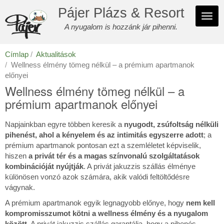
Ugrás
Pájer Plázs & Resort
a
Navi
tartalomra
A nyugalom is hozzánk jár pihenni.
átka
Címlap
Aktualitások
Wellness élmény tömeg nélkül – a prémium apartmanok
előnyei
Wellness élmény tömeg nélkül – a
prémium apartmanok előnyei
Napjainkban egyre többen keresik a
nyugodt, zsúfoltság nélküli
pihenést, ahol a kényelem és az intimitás egyszerre adott
; a
prémium apartmanok pontosan ezt a szemléletet képviselik,
hiszen
a privát tér és a magas színvonalú szolgáltatások
kombinációját nyújtják
. A privát jakuzzis szállás élménye
különösen vonzó azok számára, akik valódi feltöltődésre
vágynak.
A prémium apartmanok egyik legnagyobb előnye, hogy
nem kell
kompromisszumot kötni a wellness élmény és a nyugalom
között
. A privát jakuzzis szállás garantálja, hogy a pihenés