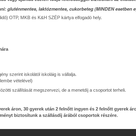
tani: gluténmentes, laktózmentes, cukorbeteg (MINDEN esetben 
adidő) OTP, MKB és K&H SZÉP kártya elfogadó hely.
mára
y szerint iskolától iskoláig is vállalja.
lembe vételével)
tti szállítását megszervezi, de a menetdíj a csoportot terheli.
yerek áron, 30 gyerek után 2 felnőtt ingyen és 2 felnőtt gyerek ár
nyt biztosítunk a szállásdíj árából csoportok részére.