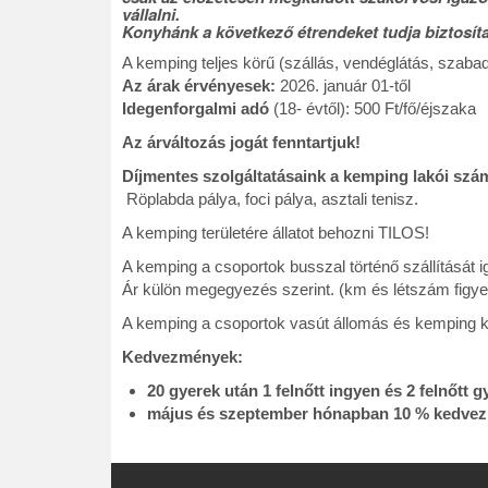
vállalni.
Konyhánk a következő étrendeket tudja biztosí
A kemping teljes körű (szállás, vendéglátás, szab
Az árak érvényesek:
2026. január 01-től
Idegenforgalmi adó
(18- évtől): 500 Ft/fő/éjszaka
Az árváltozás jogát fenntartjuk!
Díjmentes szolgáltatásaink a kemping lakói szá
Röplabda pálya, foci pálya, asztali tenisz.
A kemping területére állatot behozni TILOS!
A kemping a csoportok busszal történő szállítását igén
Ár külön megegyezés szerint. (km és létszám figye
A kemping a csoportok vasút állomás és kemping közö
Kedvezmények:
20 gyerek után 1 felnőtt ingyen és 2 felnőtt g
május és szeptember hónapban 10 % kedvezmé