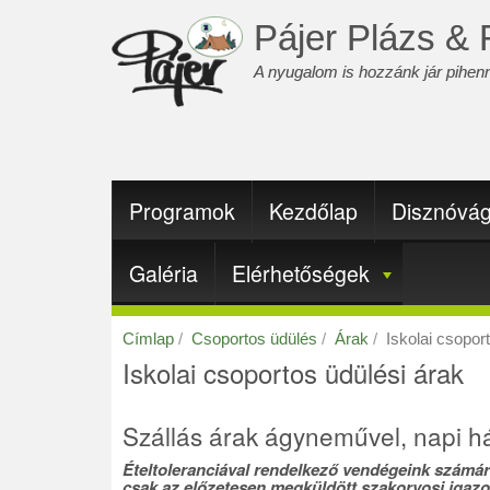
Ugrás
Pájer Plázs & 
a
tartalomra
A nyugalom is hozzánk jár pihenn
Fő
Programok
Kezdőlap
Disznóvá
navigáció
Galéria
Elérhetőségek
Címlap
Csoportos üdülés
Árak
Iskolai csoport
Iskolai csoportos üdülési árak
Szállás árak ágyneművel, napi h
Ételtoleranciával rendelkező vendégeink számára
csak az előzetesen megküldött szakorvosi igazolá