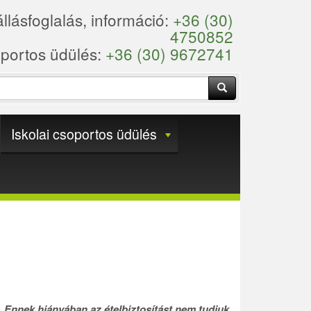
llásfoglalás, információ:
+36 (30)
4750852
portos üdülés:
+36 (30) 9672741
Keresés
Iskolai csoportos üdülés
t. Ennek hiányában az ételbiztosítást nem tudjuk