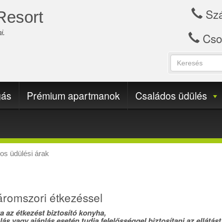
Szá
Resort
i.
Cso
Keresés
Keresési
A
űrlap
keresendő
(keskeny)
kifejezések
gás
Prémium apartmanok
Családos üdülés
megadása.
os üdülési árak
áromszori étkezéssel
 az étkezést biztosító konyha,
s vagy ajánlás esetén tudja felelősséggel biztosítani az ellátás