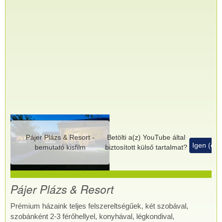
Pájer Plázs & Resort -
Betölti a(z)
YouTube
által
Igen (ez 
bemutató kisfilm
biztosított külső tartalmat?
Pájer Plázs & Resort
Prémium házaink teljes felszereltségűek, két szobával,
szobánként 2-3 férőhellyel, konyhával, légkondival,