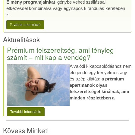
Élmény programjainkat
igénybe veheti szállással,
étkezéssel kombinálva vagy egynapos kirándulás keretében
is.
További információ
Aktualitások
Prémium felszereltség, ami tényleg
számít – mit kap a vendég?
A valódi kikapcsolódáshoz nem
elegendő egy kényelmes ágy
és szép kilátás;
a prémium
apartmanok olyan
felszereltséget kínálnak, ami
minden részletében a
További információ
Kövess Minket!