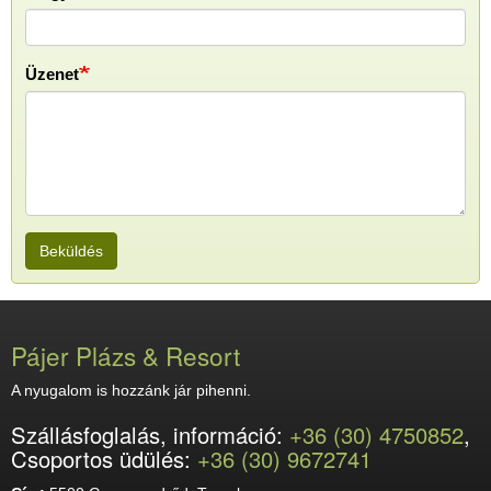
Üzenet
Beküldés
Pájer Plázs & Resort
A nyugalom is hozzánk jár pihenni.
Szállásfoglalás, információ:
+36 (30) 4750852
,
Csoportos üdülés:
+36 (30) 9672741