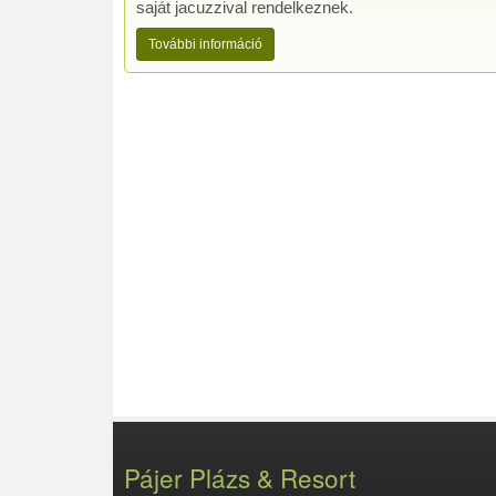
saját jacuzzival rendelkeznek.
További információ
Pájer Plázs & Resort