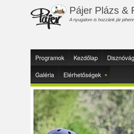
Ugrás
Pájer Plázs & 
a
tartalomra
A nyugalom is hozzánk jár pihenn
Fő
Programok
Kezdőlap
Disznóvá
navigáció
Galéria
Elérhetőségek