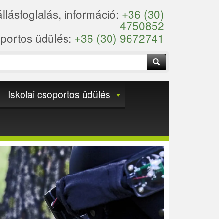
llásfoglalás, információ:
+36 (30)
4750852
portos üdülés:
+36 (30) 9672741
Keresés
Iskolai csoportos üdülés