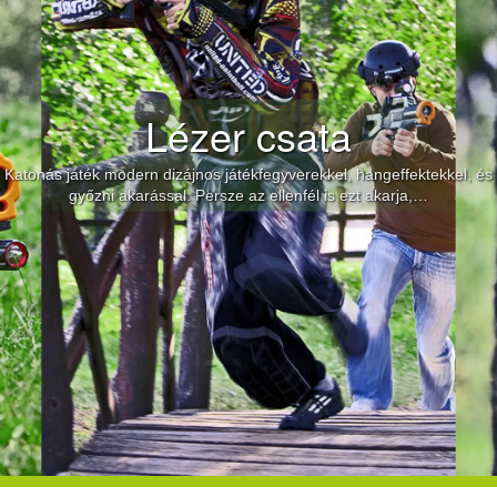
Lézer csata
Katonás játék modern dizájnos játékfegyverekkel, hangeffektekkel, és
győzni akarással. Persze az ellenfél is ezt akarja,…