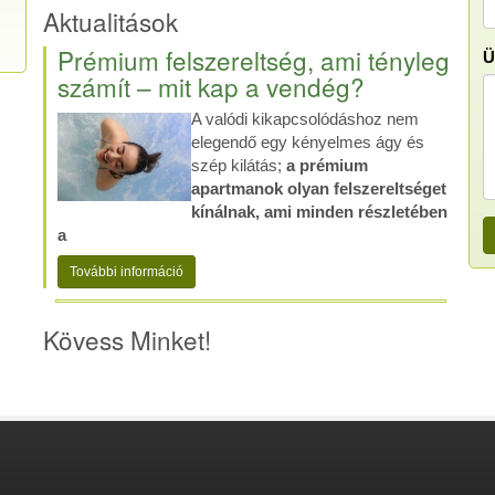
Aktualitások
Prémium felszereltség, ami tényleg
Ü
számít – mit kap a vendég?
A valódi kikapcsolódáshoz nem
elegendő egy kényelmes ágy és
szép kilátás;
a prémium
apartmanok olyan felszereltséget
kínálnak, ami minden részletében
a
További információ
Kövess Minket!