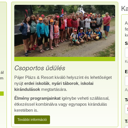
Ka
A
f
k
S
K
Csoportos üdülés
E
által
Adatvédelmi beállítások
Igen (ez alkalommal)
Pájer Plázs & Resort kiváló helyszínt és lehetőséget
almat?
kezelése
nyújt
erdei iskolák
,
nyári táborok
,
iskolai
kirándulások
megtartására.
A
Élmény programjainkat
igénybe veheti szállással,
T
étkezéssel kombinálva vagy egynapos kirándulás
keretében is.
További információ
T