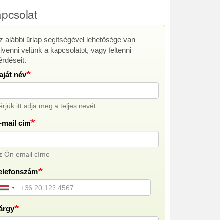
pcsolat
z alábbi űrlap segítségével lehetősége van
Kapcsolat
elvenni velünk a kapcsolatot, vagy feltenni
érdéseit.
aját név
érjük itt adja meg a teljes nevét.
-mail cím
z Ön email címe
elefonszám
árgy