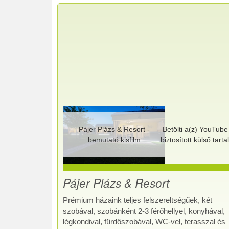
Pájer Plázs & Resort -
Betölti a(z)
YouTube
bemutató kisfilm
biztosított külső tart
Pájer Plázs & Resort
Prémium házaink teljes felszereltségűek, két
szobával, szobánként 2-3 férőhellyel, konyhával,
légkondival, fürdőszobával, WC-vel, terasszal és